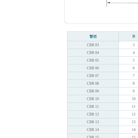
형번
D
CBR 03
3
CBR 04
4
CBR 05
5
CBR 06
6
CBR 07
7
CBR 08
8
CBR 09
9
CBR 10
10
CBR 11
11
CBR 12
12
CBR 13
13
CBR 14
14
CBR 15
15